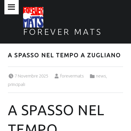
PRIMARY MENU
FOREVER MATS
Forever Mats, musica a tutta solidarietà
A SPASSO NEL TEMPO A ZUGLIANO
Posted on:
Written by:
Categorized in:
7 Novembre 2025
forevermats
news
,
principali
A SPASSO NEL
TEMPO