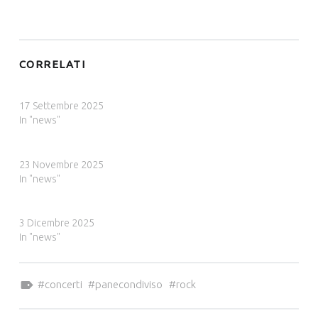
CORRELATI
A SPASSO NEL TEMPO AD ARTEGNA
17 Settembre 2025
In "news"
A SPASSO NEL TEMPO A PASIAN DI PRATO
23 Novembre 2025
In "news"
A SPASSO NEL TEMPO A FAGAGNA
3 Dicembre 2025
In "news"
Tagged as:
concerti
panecondiviso
rock