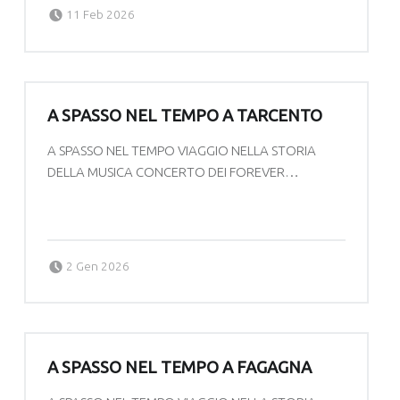
Posted on:
Written by:
11 Feb 2026
Amministratore
A SPASSO NEL TEMPO A TARCENTO
A SPASSO NEL TEMPO VIAGGIO NELLA STORIA
DELLA MUSICA CONCERTO DEI FOREVER…
“A SPASSO NEL TEMPO A TARCENTO”
Continue reading
…
Posted on:
Written by:
forevermats
2 Gen 2026
A SPASSO NEL TEMPO A FAGAGNA