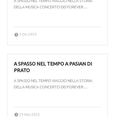
A SPASSO NEL TEMPO VIAGGIO NELLA STORIA
DELLA MUSICA CONCERTO DEI FOREVER…
“A SPASSO NEL TEMPO A FAGAGNA”
Continue reading
…
Posted on:
Written by:
forevermats
3 Dic 2025
A SPASSO NEL TEMPO A PASIAN DI
PRATO
A SPASSO NEL TEMPO VIAGGIO NELLA STORIA
DELLA MUSICA CONCERTO DEI FOREVER…
“A SPASSO NEL TEMPO A PASIAN DI PRATO”
Continue reading
…
Posted on:
Written by:
forevermats
23 Nov 2025