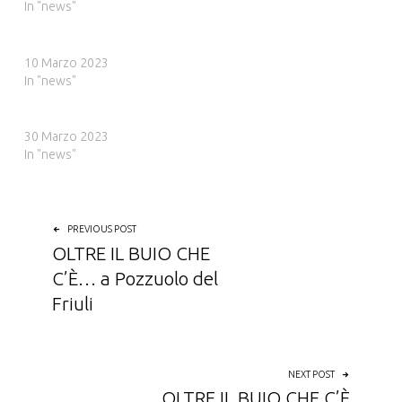
In "news"
OLTRE IL BUIO CHE C’È…
10 Marzo 2023
In "news"
OLTRE IL BUIO CHE C’È… a Pozzuolo del Friuli
30 Marzo 2023
In "news"
NAVIGAZIONE ARTICOLI
PREVIOUS POST
OLTRE IL BUIO CHE
C’È… a Pozzuolo del
Friuli
NEXT POST
OLTRE IL BUIO CHE C’È