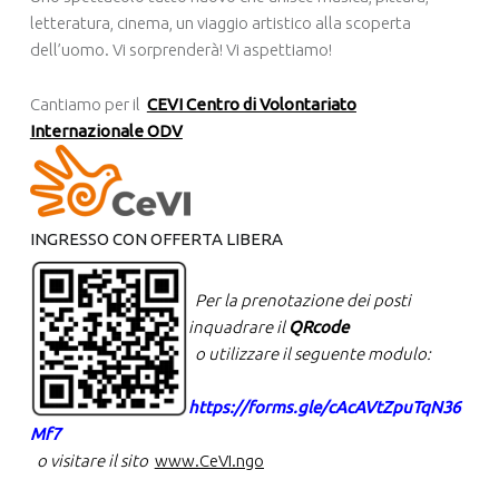
letteratura, cinema, un viaggio artistico alla scoperta
dell’uomo. Vi sorprenderà! Vi aspettiamo!
Cantiamo per il
CEVI Centro di Volontariato
Internazionale ODV
INGRESSO CON OFFERTA LIBERA
Per la prenotazione dei posti
inquadrare il
QRcode
o utilizzare il
seguente modulo:
https://forms.gle/cAcAVtZpuTqN36
Mf7
o visitare il sito
www.CeVI.ngo