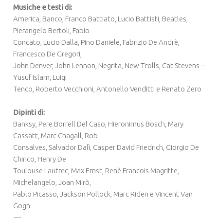
Musiche e testi di:
America, Banco, Franco Battiato, Lucio Battisti, Beatles,
Pierangelo Bertoli, Fabio
Concato, Lucio Dalla, Pino Daniele, Fabrizio De Andrè,
Francesco De Gregori,
John Denver, John Lennon, Negrita, New Trolls, Cat Stevens –
Yusuf Islam, Luigi
Tenco, Roberto Vecchioni, Antonello Venditti e Renato Zero
—
Dipinti di:
Banksy, Pere Borrell Del Caso, Hieronimus Bosch, Mary
Cassatt, Marc Chagall, Rob
Consalves, Salvador Dalì, Casper David Friedrich, Giorgio De
Chirico, Henry De
Toulouse Lautrec, Max Ernst, Renè Francois Magritte,
Michelangelo, Joan Mirò,
Pablo Picasso, Jackson Pollock, Marc Riden e Vincent Van
Gogh
—