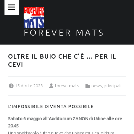
PRIMARY MENU
FOREVER MATS
Forever Mats, musica a tutta solidarietà
OLTRE IL BUIO CHE C’È … PER IL
CEVI
Posted on:
Written by:
Categorized in:
15 Aprile 2023
forevermats
news
,
principali
L’IMPOSSIBILE DIVENTA POSSIBILE
Sabato 6 maggio all’Auditorium ZANON di Udine alle ore
20.45
Uno spettacolo tutto nuovo che unisce musica, pittura,