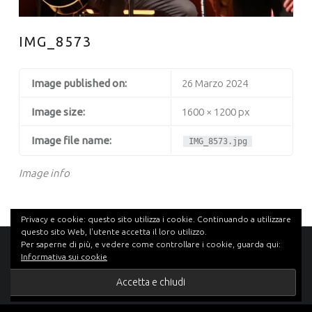
IMG_8573
Image published on:
26 Marzo 2024
Image size:
1600 × 1200 px
Image file name:
IMG_8573.jpg
Image info
Privacy e cookie: questo sito utilizza i cookie. Continuando a utilizzare
questo sito Web, l'utente accetta il loro utilizzo.
Per saperne di più, e vedere come controllare i cookie, guarda qui:
FOOTER SIDEBAR
Informativa sui cookie
© 2026
Forever Mats
|
Using
Auberge
WordPress
theme.
|
Privacy Policy
|
Back to top ↑