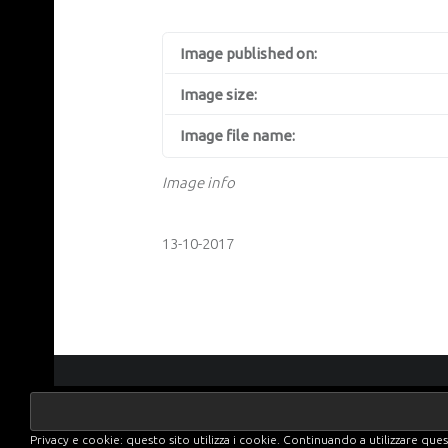
Image published on:
Image size:
Image file name:
Image info
13-10-2017
FOOTER SIDEBAR
Privacy e cookie: questo sito utilizza i cookie. Continuando a utilizzare quest