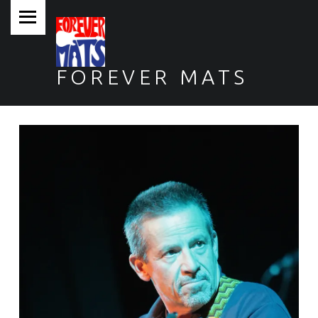
PRIMARY MENU
FOREVER MATS
Forever Mats, musica a tutta solidarietà