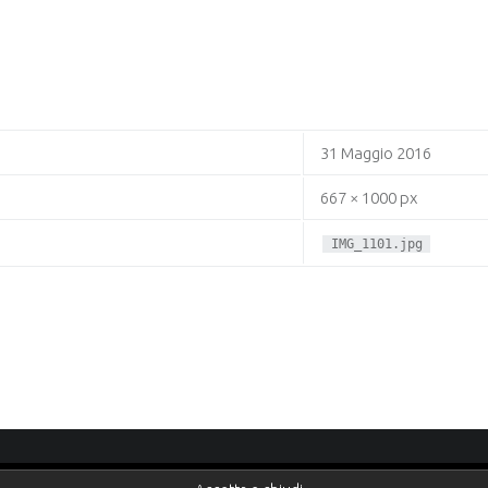
31 Maggio 2016
667 × 1000 px
IMG_1101.jpg